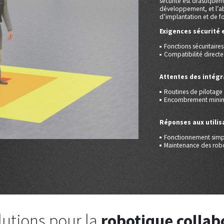
sécurité est drastiquem
développement, et l’a
d’implantation et de f
Exigences sécurité et
Fonctions sécuritaire
Compatibilité directe
Attentes des intégr
Routines de pilotage 
Encombrement minimum
Réponses aux utilis
Fonctionnement simple
Maintenance des robot
lutions pour la
robotique collab