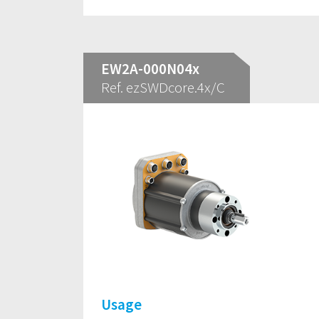
EW2A-000N04x
Ref. ezSWDcore.4x/C
Usage