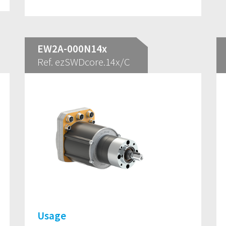
EW2A-000N14x
Ref. ezSWDcore.14x/C
Usage