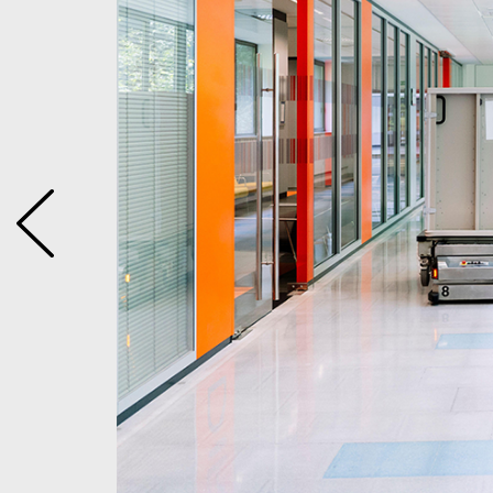
roues SWD®