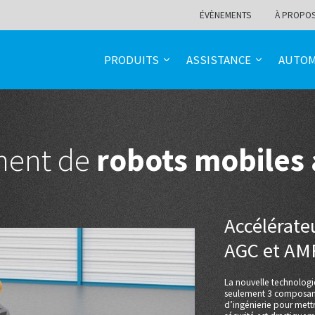
ÉVÈNEMENTS
À PROPO
PRODUITS
ASSISTANCE
AUTOM
ment de
robots mobiles
Accélérate
AGC et AM
La nouvelle technologi
seulement 3 composants
d’ingénierie pour met