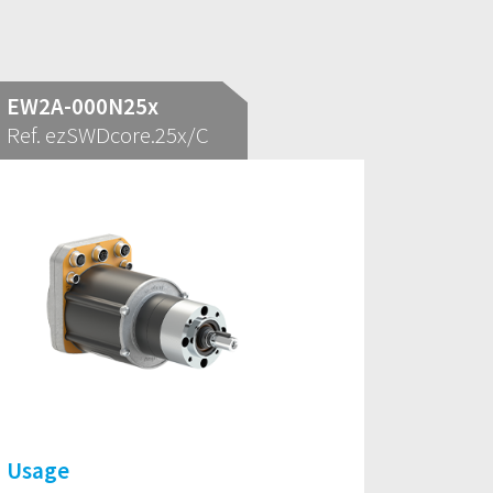
EW2A-000N25x
Ref. ezSWDcore.25x/C
Usage