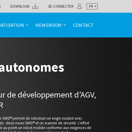
S
DOWNLOAD
SE CONNECTER
FR
ATISATION
NEWSROOM
CONTACT
 autonomes
ur de développement d’AGV,
R
e SWD® permet de robotiser un engin roulant avec
 : deux roues SWD® et un scanner de sécurité. L’effort
tre au point un robot mobile conforme aux exigences de