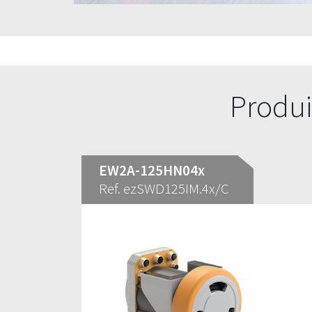
Produi
EW2A-125HN04x
Ref. ezSWD125IM.4x/C