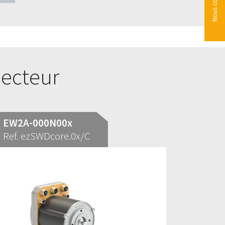
Nous contacter
secteur
EW2A-000N00x
Ref. ezSWDcore.0x/C