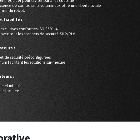
ent réduit et peut diviser par 5 les couts de
bsence de composants volumineux offre une liberté totale
orme du robot.
 fiabilité :
s exclusives conformes ISO 3691-4
 avec tous les scanners de sécurité SIL2/PLd
ateurs :
et de sécurité préconfigurées
 facilitant les solutions sur-mesure
ateurs :
 et intuitif
s facilitée
orative