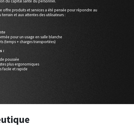
tion du capital santé du personnel.
re offre produits et services a été pensée pour répondre au
errain et aux attentes des utilisateurs :
nte
normée pour un usage en salle blanche
ets (temps + charges transportées)
s :
s de poussée
tes plus ergonomiques
 facile et rapide
utique