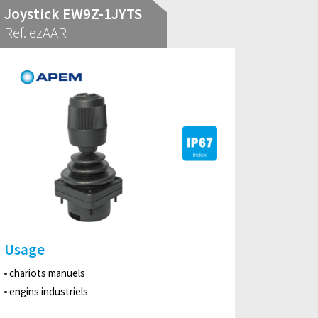
Joystick EW9Z-1JYTS
Ref. ezAAR
Usage
chariots manuels
engins industriels