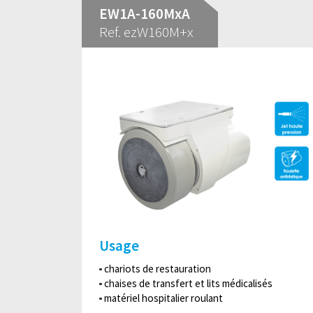
EW1A-160MxA
Ref. ezW160M+x
Usage
chariots de restauration
chaises de transfert et lits médicalisés
matériel hospitalier roulant