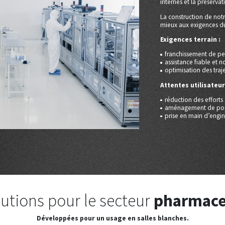
internes et la préserva
La construction de not
mieux aux exigences du t
Exigences terrain :
franchissement de pe
assistance fiable et 
optimisation des traj
Attentes utilisateur
réduction des effort
aménagement de pos
prise en main d’engins
utions pour le secteur
pharmace
Développées pour un usage en salles blanches.