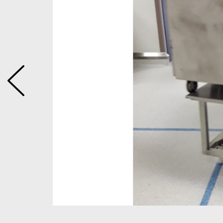
s
iorent la
ements
grâce à