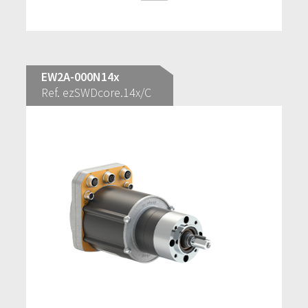
EW2A-000N14x
Ref. ezSWDcore.14x/C