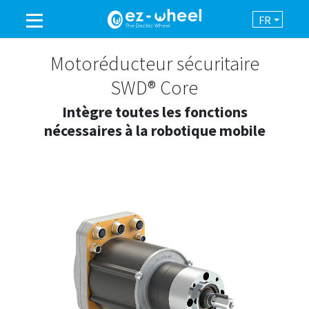
FR
UNE MARQUE DU GROUPE
Motoréducteur sécuritaire
SWD® Core
PRODUITS
Intègre toutes les fonctions
nécessaires à la robotique mobile
ASSISTANCE
AUTOMATISATION
NEWSROOM
CONTACT