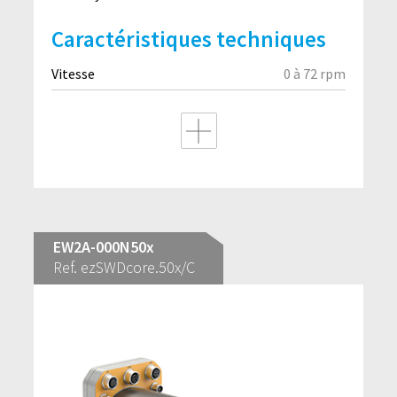
Caractéristiques techniques
Vitesse
0 à 72 rpm
EW2A-000N50x
Ref. ezSWDcore.50x/C