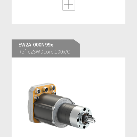
EW2A-000N99x
Ref. ezSWDcore.100x/C