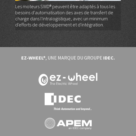
Les moteurs SWD® peuvent être adaptés à tous les
besoins d'automatisation des axes de transfert de
charge dans l'intralogistique, avec un minimum
d'efforts de développement et d'intégration.
EZ-WHEEL®
, UNE MARQUE DU GROUPE
IDEC.