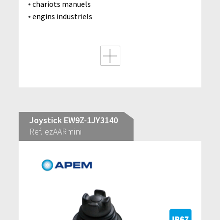
chariots manuels
engins industriels
Joystick EW9Z-1JY3140
Ref. ezAARmini