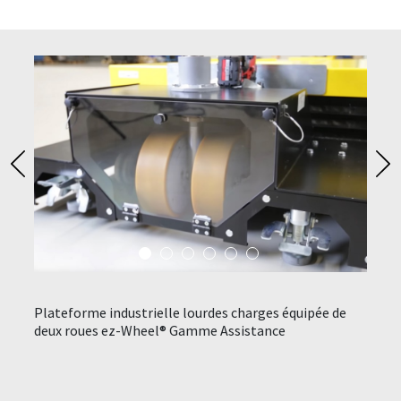
Plateforme industrielle lourdes charges équipée de
Desse
deux roues ez-Wheel® Gamme Assistance
équip
lement
e.