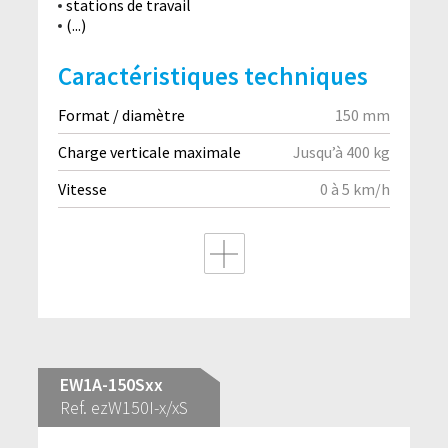
stations de travail
(...)
Caractéristiques techniques
Format / diamètre
150 mm
Charge verticale maximale
Jusqu’à 400 kg
Vitesse
0 à 5 km/h
EW1A-150Sxx
Ref. ezW150I-x/xS