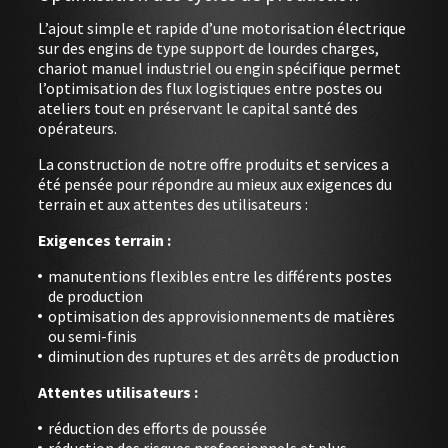
L’ajout simple et rapide d’une motorisation électrique
sur des engins de type support de lourdes charges,
ÉVÈNEMENTS
chariot manuel industriel ou engin spécifique permet
l’optimisation des flux logistiques entre postes ou
À PROPOS
ateliers tout en préservant le capital santé des
opérateurs.
DOWNLOAD
La construction de notre offre produits et services a
été pensée pour répondre au mieux aux exigences du
SE CONNECTER
terrain et aux attentes des utilisateurs :
Exigences terrain :
manutentions flexibles entre les différents postes
de production
optimisation des approvisionnements de matières
ou semi-finis
diminution des ruptures et des arrêts de production
Attentes utilisateurs :
réduction des efforts de poussée
réduction des risques professionnels et plus