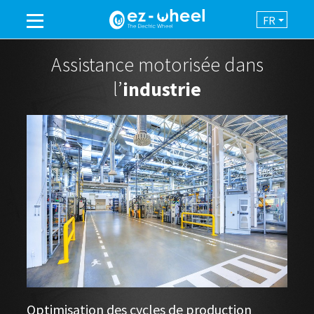
FR
UNE MARQUE DU GROUPE
Assistance motorisée dans
l’
industrie
PRODUITS
ASSISTANCE
AUTOMATISATION
NEWSROOM
CONTACT
Optimisation des cycles de production