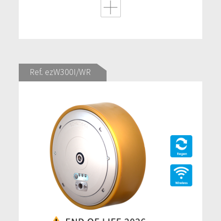
Ref. ezW300I/WR