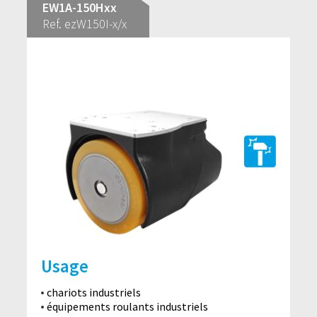
EW1A-150Hxx
Ref. ezW150I-x/x
Usage
chariots industriels
équipements roulants industriels