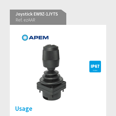
Joystick EW9Z-1JYTS
Ref. ezAAR
Usage