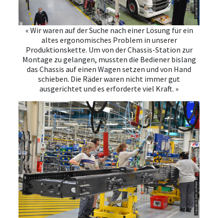
VERANSTALTUNGEN
« Wir waren auf der Suche nach einer Lösung für ein
altes ergonomisches Problem in unserer
ÜBER UNS
Produktionskette. Um von der Chassis-Station zur
Montage zu gelangen, mussten die Bediener bislang
DOWNLOAD
das Chassis auf einen Wagen setzen und von Hand
schieben. Die Räder waren nicht immer gut
ausgerichtet und es erforderte viel Kraft. »
ANMELDEN