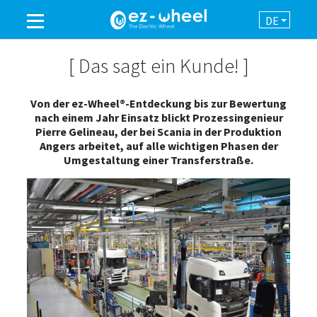
DE
EINE MARKE DER GRUPPE
[ Das sagt ein Kunde! ]
Von der ez-Wheel®-Entdeckung bis zur Bewertung
PRODUKTE
nach einem Jahr Einsatz blickt Prozessingenieur
Pierre Gelineau, der bei Scania in der Produktion
Angers arbeitet, auf alle wichtigen Phasen der
EINSATZBEREICHE
Umgestaltung einer Transferstraße.
AUTOMATION
NEWSROOM
KONTAKT