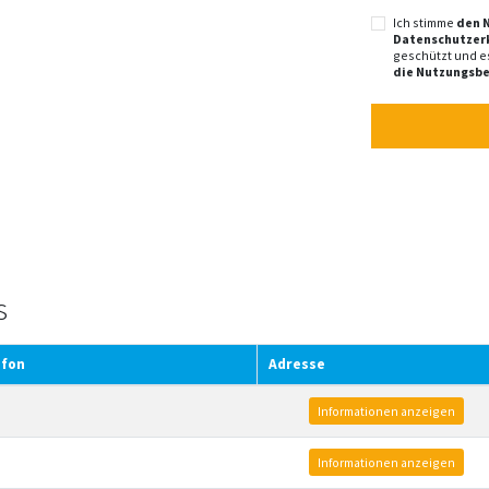
Ich stimme
den 
Datenschutzer
geschützt und e
die Nutzungsb
s
efon
Adresse
Informationen anzeigen
Informationen anzeigen