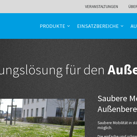
VERANSTALTUNGEN
ÜBE
PRODUKTE
EINSATZBEREICHE
AU
rungslösung für den
Auße
Saubere Mob
Außenbere
Saubere Mobilität in s
möglich.
Die einfache und schne