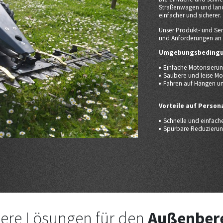
Straßenwagen und land
einfacher und sicherer.
Unser Produkt- und Ser
und Anforderungen an e
Umgebungsbedingu
Einfache Motorisier
Saubere und leise Mo
Fahren auf Hängen u
Vorteile auf Person
Schnelle und einfac
Spürbare Reduzierun
ere Lösungen für den
Außenber