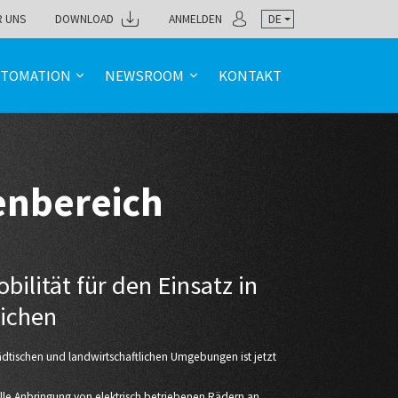
R UNS
DOWNLOAD
ANMELDEN
DE
TOMATION
NEWSROOM
KONTAKT
nbereich
ilität für den Einsatz in
ichen
tädtischen und landwirtschaftlichen Umgebungen ist jetzt
lle Anbringung von elektrisch betriebenen Rädern an