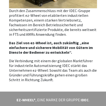
Durch den Zusammenschluss mit der IDEC-Gruppe
VERANSTALTUNGEN
profitiert ez-Wheel von etablierten industriellen
Kompetenzen, einem starken Vertriebsnetz,
ÜBER UNS
Fachwissen im Bereich Betriebssicherheit und
sicherheitszertifizierte Produkte, die bereits weltweit
DOWNLOAD
in FTS und AMRs Anwendung finden.
Das Ziel von ez-Wheel ist, auch zukünftig „eine
ANMELDEN
einfachere und sicherere Mobilität von Gütern im
Dienste der Bediener zu entwickeln“.
Die Verbindung mit einem der globalen Marktführer
für industrielle Automatisierung IDEC stärkt das
Unternehmen ez-Wheel: Sowohl das Team als auch die
Gründer und Führungskräfte gehen einen großen
Schritt in Richtung Zukunft.
EZ-WHEEL®
, EINE MARKE DER GRUPPE
IDEC
.