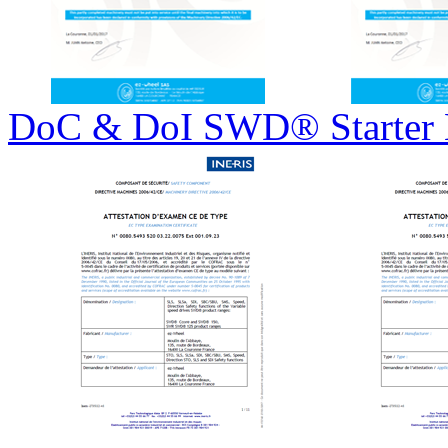
DoC & DoI SWD® Starter 