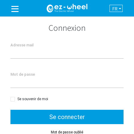
FR
UNE MARQUE DU GROUPE
Connexion
PRODUITS
Adresse mail
ASSISTANCE
Mot de passe
AUTOMATISATION
NEWSROOM
Se souvenir de moi
CONTACT
Se connecter
Mot de passe oublié